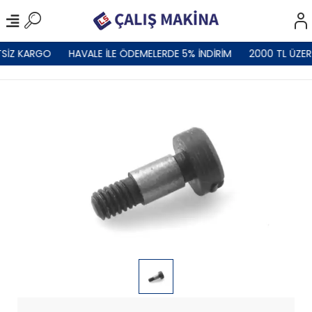
SİZ KARGO
HAVALE İLE ÖDEMELERDE 5% İNDİRİM
2000 TL ÜZER