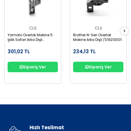
CLS
CLS
Yamato Overlok Makine 5
Brother N-Seri Overlok
İplik Safari Arka Dişli
Makine Arka Dişli /S19213001
/6209004
301,02 TL
234,13 TL
Sipariş Ver
Sipariş Ver
Hızlı Teslimat