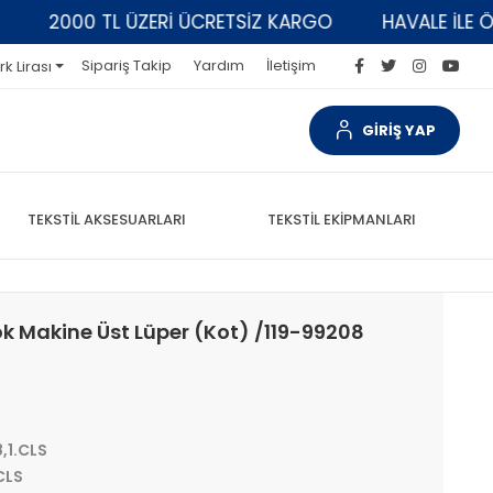
2000 TL ÜZERİ ÜCRETSİZ KARGO
HAVALE İLE ÖDEM
Sipariş Takip
Yardım
İletişim
rk Lirası
GİRİŞ YAP
TEKSTİL AKSESUARLARI
TEKSTİL EKİPMANLARI
ok Makine Üst Lüper (Kot) /119-99208
,1.CLS
CLS