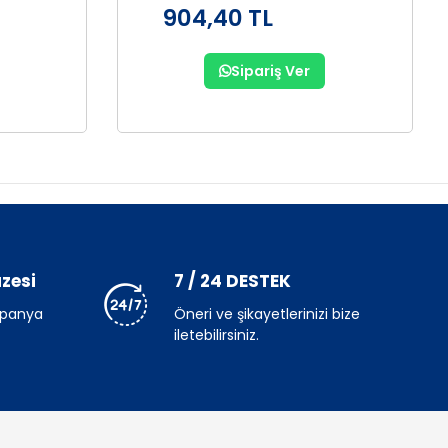
904,40 TL
Sipariş Ver
zesi
7 / 24 DESTEK
mpanya
Öneri ve şikayetlerinizi bize
iletebilirsiniz.