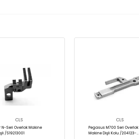
CLS
CLS
r N-Seri Overlok Makine
Pegasus M700 Seri Overlok
şli /S19213001
Makine Dişli Kolu /204123-
A1,2041241