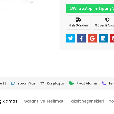
WhatsApp ile Sipariş 
Hızlı Gönderi
Güvenli Alışv
e Et
Yorum Yaz
Karşılaştır
Fiyat Alarmı
Tel
çıklaması
Garanti ve Teslimat
Taksit Seçenekleri
Yo