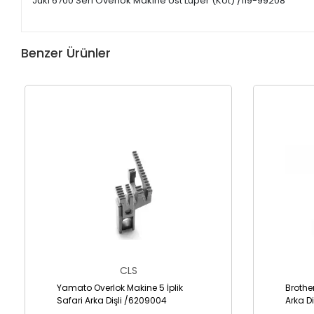
Juki 6700 Seri Overlok Makine Üst Lüper (Kot) /119-99208
Benzer Ürünler
CLS
Yamato Overlok Makine 5 İplik
Brothe
Safari Arka Dişli /6209004
Arka Di