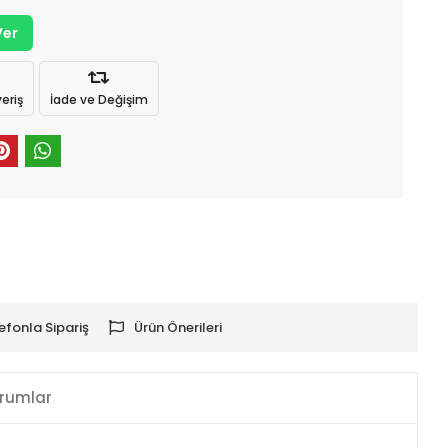
Ver
eriş
İade ve Değişim
efonla Sipariş
Ürün Önerileri
rumlar