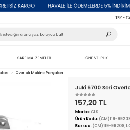
TSİZ KARGO
HAVALE İLE ÖDEMELERDE 5% İNDİRİM
TRY - Tü
SARF MALZEMELER
İĞNE VE İPLİK
aları
Overlok Makine Parçaları
Juki 6700 Seri Overl
157,20 TL
Marka:
CLS
Ürün Kodu:
(CM)119-99208
Barkod:
(CM)119-99208,1.