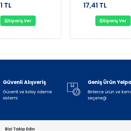
1 TL
17,41 TL
Sipariş Ver
Sipariş Ver
Güvenli Alışveriş
Geniş Ürün Yelpa
Güvenli ve kolay ödeme
Binlerce ürün ve ka
sistemi
seçeneği
Bizi Takip Edin