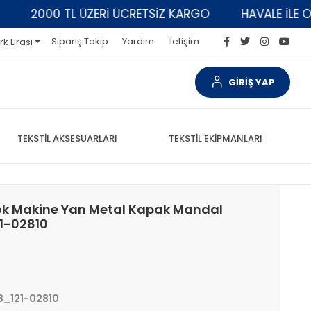
2000 TL ÜZERİ ÜCRETSİZ KARGO
HAVALE İLE ÖDEM
Sipariş Takip
Yardım
İletişim
rk Lirası
GİRİŞ YAP
TEKSTİL AKSESUARLARI
TEKSTİL EKİPMANLARI
lok Makine Yan Metal Kapak Mandal
21-02810
8_121-02810