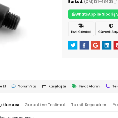
Barkod:
(CM)131-48408_1
WhatsApp ile Sipariş 
Hızlı Gönderi
Güvenli Alışv
e Et
Yorum Yaz
Karşılaştır
Fiyat Alarmı
Tel
çıklaması
Garanti ve Teslimat
Taksit Seçenekleri
Yo