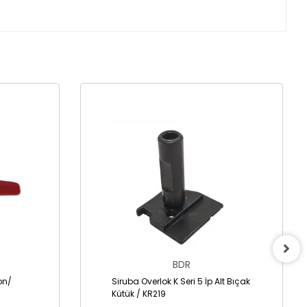
BDR
lon/
Siruba Overlok K Seri 5 İp Alt Bıçak
Kütük / KR219