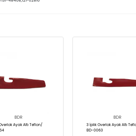
/131-48408,121-02810
BDR
BDR
 Overlok Ayak Altı Teflon/
3 İplik Overlok Ayak Altı Tef
64
BD-0063