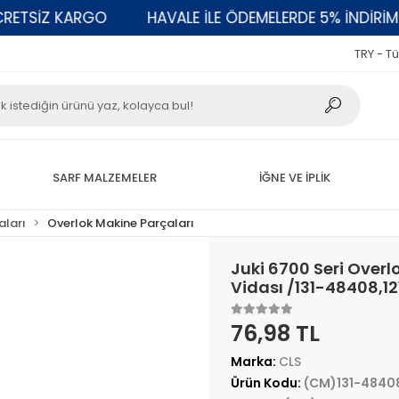
TSİZ KARGO
HAVALE İLE ÖDEMELERDE 5% İNDİRİM
TRY - Tü
SARF MALZEMELER
İĞNE VE İPLİK
aları
Overlok Makine Parçaları
Juki 6700 Seri Over
Vidası /131-48408,1
76,98 TL
Marka:
CLS
Ürün Kodu:
(CM)131-4840