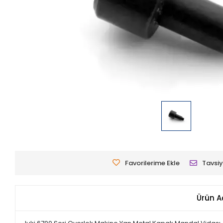
Favorilerime Ekle
Tavsiy
Ürün A