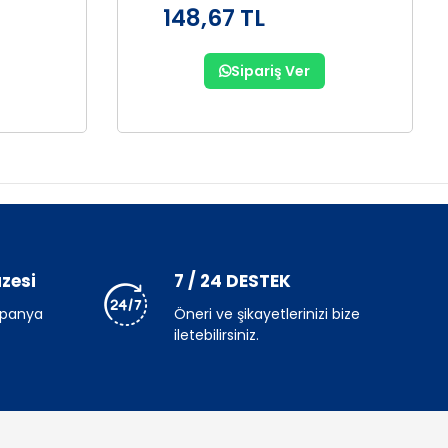
148,67 TL
Sipariş Ver
zesi
7 / 24 DESTEK
mpanya
Öneri ve şikayetlerinizi bize
iletebilirsiniz.