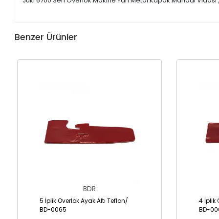
Juki 6700 Seri Overlok Makine Yan Metal Kapak Mandal Vidası 
Benzer Ürünler
BDR
5 İplik Overlok Ayak Altı Teflon/
4 İplik
BD-0065
BD-00