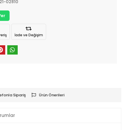
21-02810
Ver
eriş
İade ve Değişim
efonla Sipariş
Ürün Önerileri
rumlar