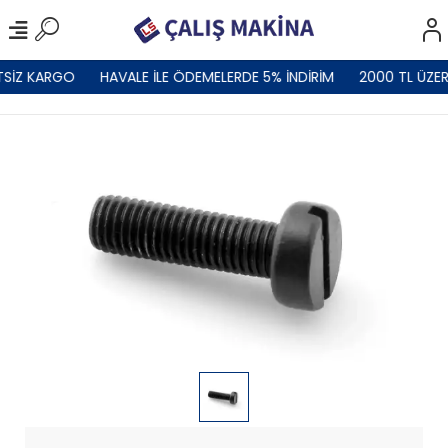
TSİZ KARGO
HAVALE İLE ÖDEMELERDE 5% İNDİRİM
2000 TL ÜZER