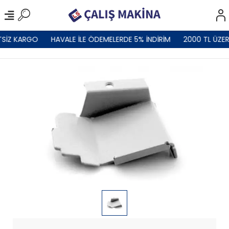
TSİZ KARGO
HAVALE İLE ÖDEMELERDE 5% İNDİRİM
2000 TL ÜZER