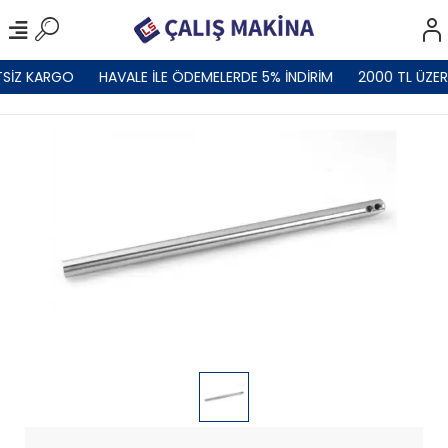
SİZ KARGO
HAVALE İLE ÖDEMELERDE 5% İNDİRİM
2000 TL ÜZER