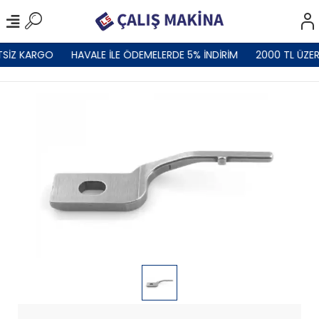
TSİZ KARGO
HAVALE İLE ÖDEMELERDE 5% İNDİRİM
2000 TL ÜZER