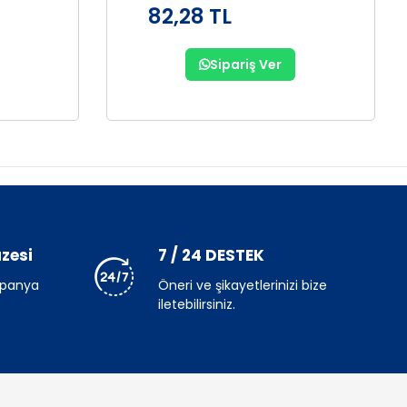
82,28 TL
Sipariş Ver
zesi
7 / 24 DESTEK
mpanya
Öneri ve şikayetlerinizi bize
iletebilirsiniz.