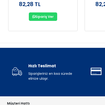
82,28 TL
82,
Sipariş Ver
Hızlı Teslimat
Siparişleriniz en kısa sürede
elinize ulaşır.
Müşteri Hattı