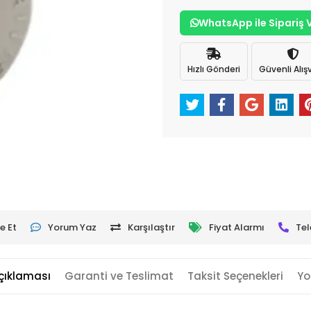
WhatsApp ile Sipariş 
Hızlı Gönderi
Güvenli Alışv
e Et
Yorum Yaz
Karşılaştır
Fiyat Alarmı
Tel
çıklaması
Garanti ve Teslimat
Taksit Seçenekleri
Yo