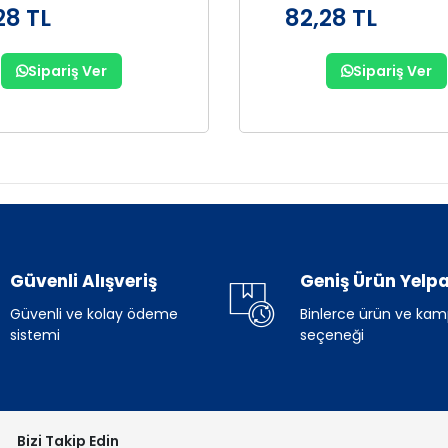
28 TL
82,28 TL
Sipariş Ver
Sipariş Ver
Güvenli Alışveriş
Geniş Ürün Yelpa
Güvenli ve kolay ödeme
Binlerce ürün ve ka
sistemi
seçeneği
Bizi Takip Edin