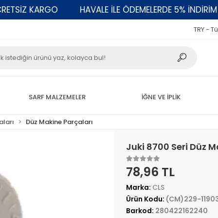
SİZ KARGO
HAVALE İLE ÖDEMELERDE 5% İNDİRİM
TRY - Tü
SARF MALZEMELER
İĞNE VE İPLİK
aları
Düz Makine Parçaları
Juki 8700 Seri Düz 
78,96 TL
Marka:
CLS
Ürün Kodu:
(CM)229-1190
Barkod:
280422162240