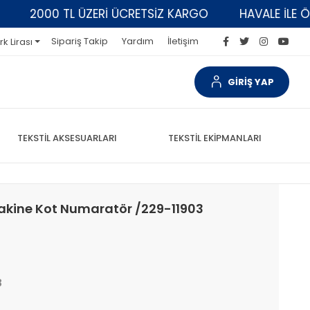
2000 TL ÜZERİ ÜCRETSİZ KARGO
HAVALE İLE ÖDEM
Sipariş Takip
Yardım
İletişim
rk Lirası
GİRİŞ YAP
TEKSTİL AKSESUARLARI
TEKSTİL EKİPMANLARI
Makine Kot Numaratör /229-11903
3