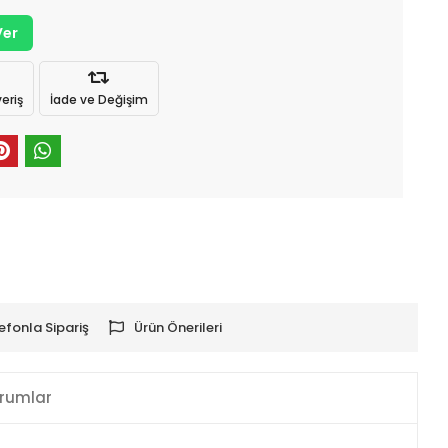
Ver
eriş
İade ve Değişim
efonla Sipariş
Ürün Önerileri
rumlar