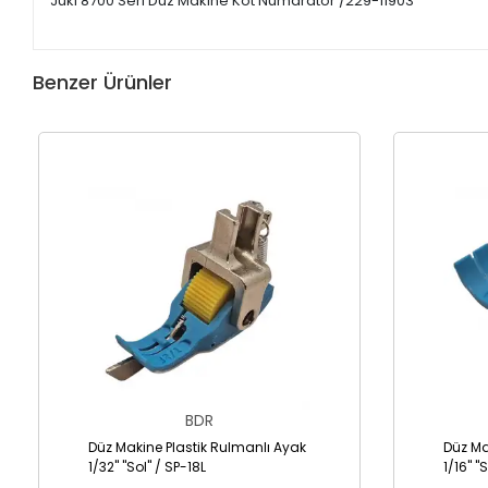
Juki 8700 Seri Düz Makine Kot Numaratör /229-11903
Benzer Ürünler
BDR
Düz Makine Plastik Rulmanlı Ayak
Düz Ma
1/32" "Sol" / SP-18L
1/16" "