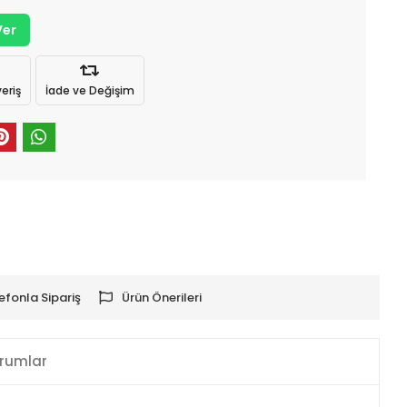
Ver
eriş
İade ve Değişim
efonla Sipariş
Ürün Önerileri
rumlar