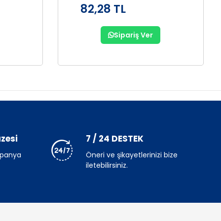
82,28 TL
Sipariş Ver
zesi
7 / 24 DESTEK
mpanya
Öneri ve şikayetlerinizi bize
iletebilirsiniz.