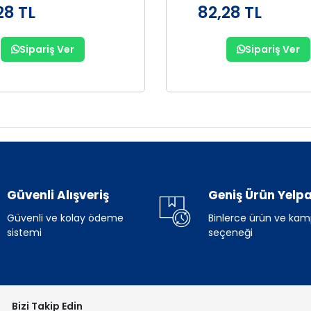
28 TL
82,28 TL
Sipariş Ver
Sipariş Ver
Güvenli Alışveriş
Geniş Ürün Yelpa
Güvenli ve kolay ödeme
Binlerce ürün ve ka
sistemi
seçeneği
Bizi Takip Edin