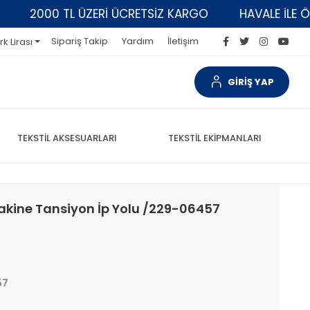
2000 TL ÜZERİ ÜCRETSİZ KARGO
HAVALE İLE ÖDEM
Sipariş Takip
Yardım
İletişim
rk Lirası
GİRİŞ YAP
TEKSTİL AKSESUARLARI
TEKSTİL EKİPMANLARI
Makine Tansiyon İp Yolu /229-06457
57