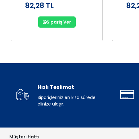
82,28 TL
82,
Sipariş Ver
Hızlı Teslimat
Siparişleriniz en kısa sürede
elinize ulaşır.
Müşteri Hattı