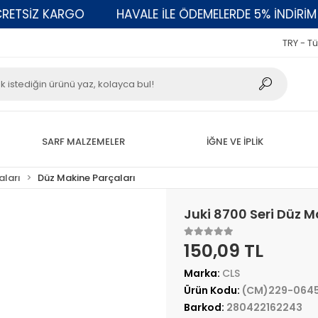
SİZ KARGO
HAVALE İLE ÖDEMELERDE 5% İNDİRİM
TRY - Tü
SARF MALZEMELER
İĞNE VE İPLİK
aları
Düz Makine Parçaları
Juki 8700 Seri Düz 
150,09 TL
Marka:
CLS
Ürün Kodu:
(CM)229-064
Barkod:
280422162243