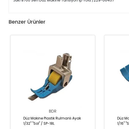
Juki 8700 Seri Düz Makine Tansiyon İp Yolu /229-06457
Benzer Ürünler
BDR
Düz Makine Plastik Rulmanlı Ayak
Düz Ma
1/32" "Sol" / SP-18L
1/16" "