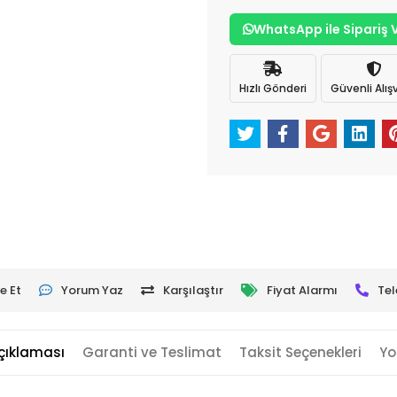
WhatsApp ile Sipariş 
Hızlı Gönderi
Güvenli Alışv
e Et
Yorum Yaz
Karşılaştır
Fiyat Alarmı
Tel
çıklaması
Garanti ve Teslimat
Taksit Seçenekleri
Yo