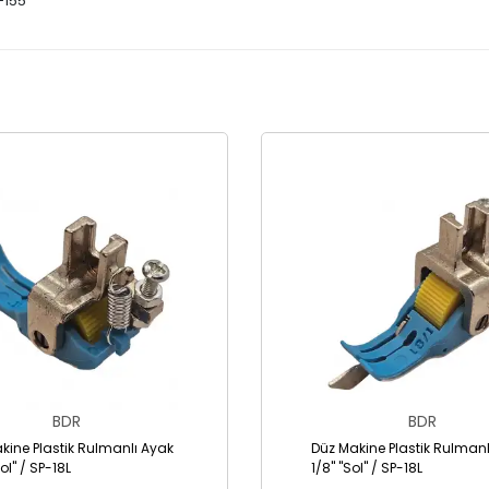
-155
BDR
BDR
kine Plastik Rulmanlı Ayak
Düz Makine Plastik Rulmanl
Sol" / SP-18L
1/8" "Sol" / SP-18L