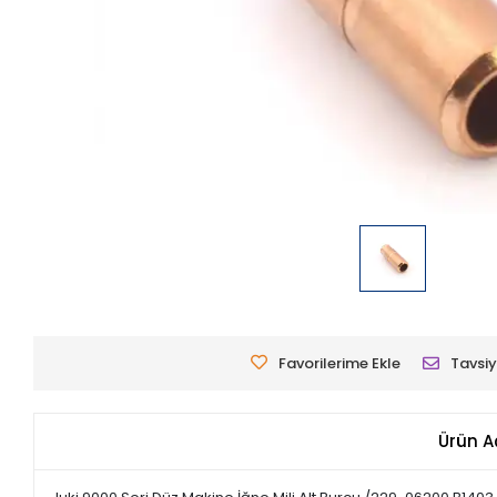
Favorilerime Ekle
Tavsiy
Ürün A