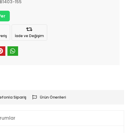
B1403-155
Ver
eriş
İade ve Değişim
efonla Sipariş
Ürün Önerileri
rumlar