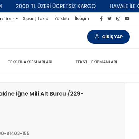
2000 TL ÜZERİ ÜCRETSİZ KARGO
HAVALE İLE ÖD
Sipariş Takip
Yardım
İletişim
rk Lirası
GİRİŞ YAP
TEKSTİL AKSESUARLARI
TEKSTİL EKİPMANLARI
kine İğne Mili Alt Burcu /229-
0-B1403-155