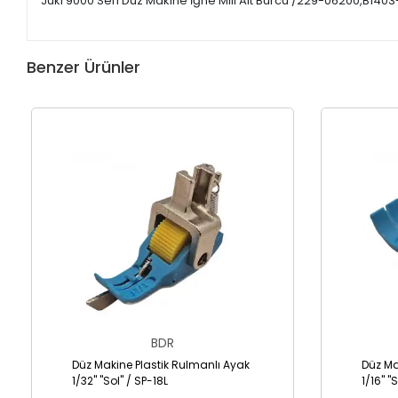
Juki 9000 Seri Düz Makine İğne Mili Alt Burcu /229-06200,B1403
Benzer Ürünler
BDR
Düz Makine Plastik Rulmanlı Ayak
Düz Ma
1/32" "Sol" / SP-18L
1/16" "