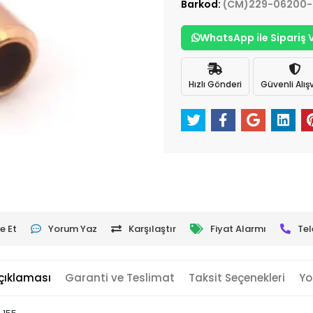
Barkod:
(CM)229-06200-
WhatsApp ile Sipariş 
Hızlı Gönderi
Güvenli Alışv
e Et
Yorum Yaz
Karşılaştır
Fiyat Alarmı
Tel
çıklaması
Garanti ve Teslimat
Taksit Seçenekleri
Yo