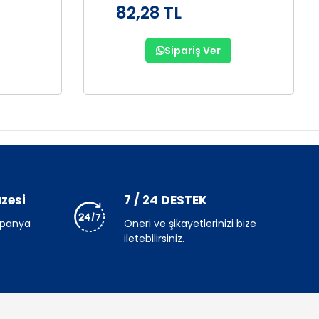
82,28 TL
Sipariş Ver
zesi
7 / 24 DESTEK
mpanya
Öneri ve şikayetlerinizi bize
iletebilirsiniz.