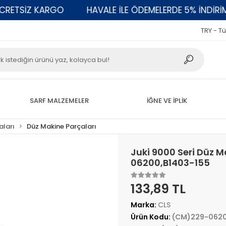
ETSİZ KARGO
HAVALE İLE ÖDEMELERDE 5% İNDİRİM
TRY - Tü
SARF MALZEMELER
İĞNE VE İPLİK
aları
Düz Makine Parçaları
Juki 9000 Seri Düz Ma
06200,B1403-155
133,89 TL
Marka:
CLS
Ürün Kodu:
(CM)229-0620