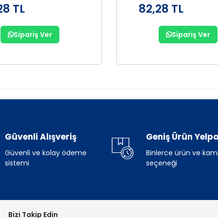
28 TL
82,28 TL
Sipariş Ver
Sipariş Ver
Güvenli Alışveriş
Geniş Ürün Yelpa
Güvenli ve kolay ödeme
Binlerce ürün ve ka
sistemi
seçeneği
Bizi Takip Edin