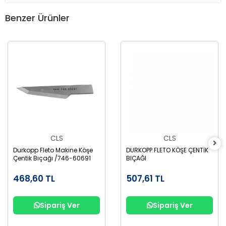
Benzer Ürünler
CLS
CLS
Durkopp Fleto Makine Köşe
DURKOPP FLETO KÖŞE ÇENTİK
Çentik Bıçağı /746-60691
BIÇAĞI
468,60 TL
507,61 TL
Sipariş Ver
Sipariş Ver