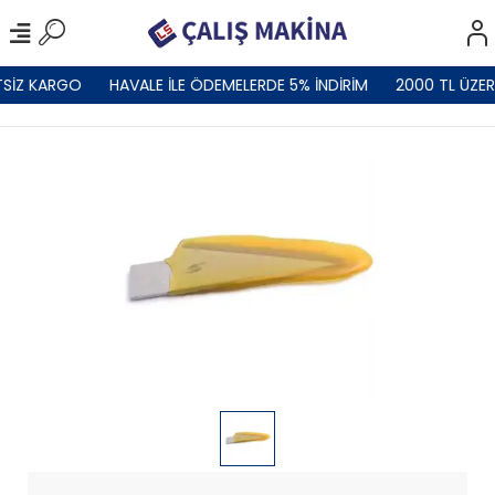
SİZ KARGO
HAVALE İLE ÖDEMELERDE 5% İNDİRİM
2000 TL ÜZER