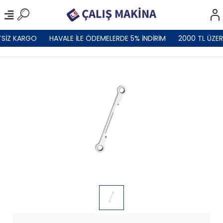
SİZ KARGO
HAVALE İLE ÖDEMELERDE 5% İNDİRİM
2000 TL ÜZER