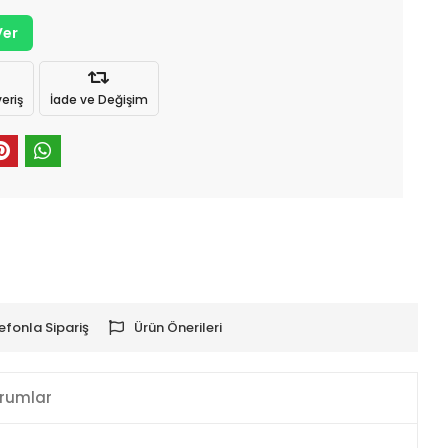
Ver
eriş
İade ve Değişim
efonla Sipariş
Ürün Önerileri
rumlar