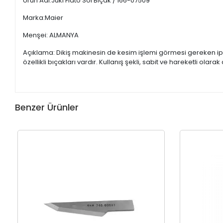
Ürün Adı:Juki Flato Sol Bıçak / 166-07509
Marka:Maier
Menşei: ALMANYA
Açıklama: Dikiş makinesin de kesim işlemi görmesi gereken ipl
özellikli bıçakları vardır. Kullanış şekli, sabit ve hareketli olar
Benzer Ürünler