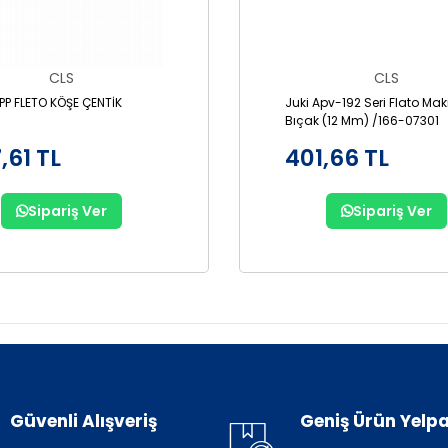
CLS
CLS
P FLETO KÖŞE ÇENTİK
Juki Apv-192 Seri Flato Mak
Bıçak (12 Mm) /166-07301
,61 TL
401,66 TL
Sipariş Ver
Sipariş Ver
Güvenli Alışveriş
Geniş Ürün Yelpa