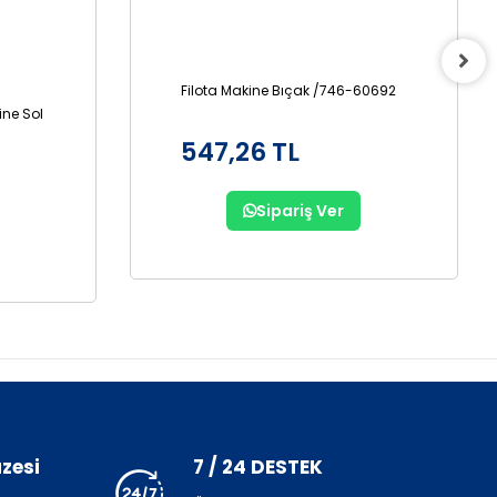
Filota Makine Bıçak /746-60692
ine Sol
547,26 TL
Sipariş Ver
zesi
7 / 24 DESTEK