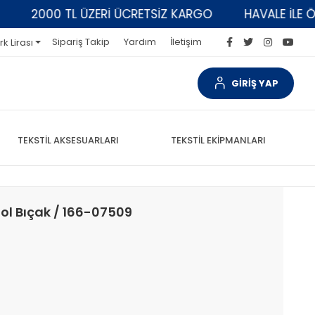
2000 TL ÜZERİ ÜCRETSİZ KARGO
HAVALE İLE ÖDE
Sipariş Takip
Yardım
İletişim
rk Lirası
GİRİŞ YAP
TEKSTİL AKSESUARLARI
TEKSTİL EKİPMANLARI
ol Bıçak / 166-07509