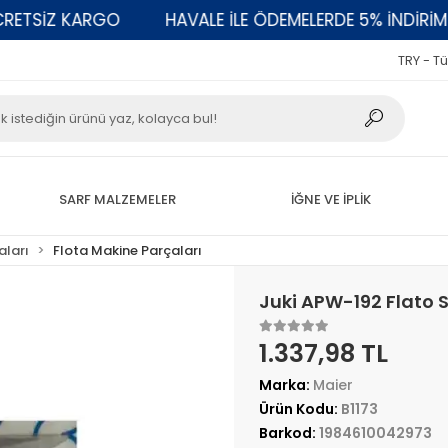
ETSİZ KARGO
HAVALE İLE ÖDEMELERDE 5% İNDİRİM
TRY - Tü
SARF MALZEMELER
İĞNE VE İPLİK
aları
Flota Makine Parçaları
Juki APW-192 Flato S
1.337,98 TL
Marka:
Maier
Ürün Kodu:
B1173
Barkod:
1984610042973