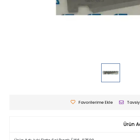
Favorilerime Ekle
Tavsiy
Ürün A