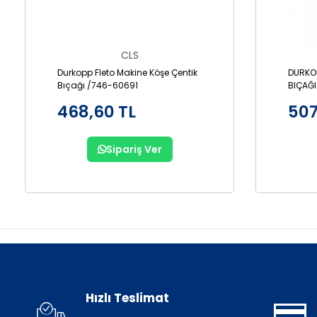
CLS
Durkopp Fleto Makine Köşe Çentik
DURKOP
Bıçağı /746-60691
BIÇAĞI
468,60 TL
507
Sipariş Ver
Hızlı Teslimat