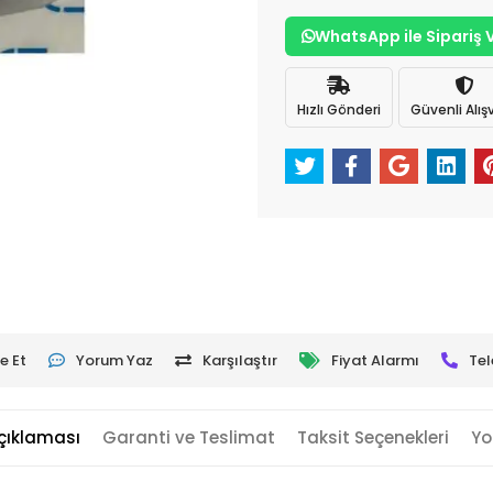
WhatsApp ile Sipariş 
Hızlı Gönderi
Güvenli Alışv
e Et
Yorum Yaz
Karşılaştır
Fiyat Alarmı
Tel
çıklaması
Garanti ve Teslimat
Taksit Seçenekleri
Yo