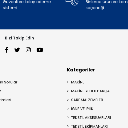
Güvenli ve kolay ödeme
Binlerce ürün ve ka
sistemi
seçeneği
Bizi Takip Edin
Kategoriler
an Sorular
MAKİNE
p
MAKİNE YEDEK PARÇA
rimleri
SARF MALZEMELER
İĞNE VE İPLİK
TEKSTİL AKSESUARLARI
TEKSTİL EKİPMANLARI