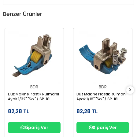
Benzer Ürünler
BDR
BDR
Düz Makine Plastik Rulmanlı
Düz Makine Plastik Rulmanlı
Ayak 1/32" "Sol" / SP-18L
Ayak 1/16" "Sol" / SP-18L
82,28 TL
82,28 TL
Sipariş Ver
Sipariş Ver