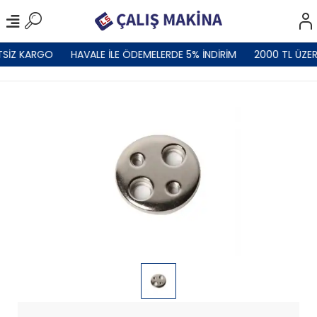
TSİZ KARGO
HAVALE İLE ÖDEMELERDE 5% İNDİRİM
2000 TL ÜZER