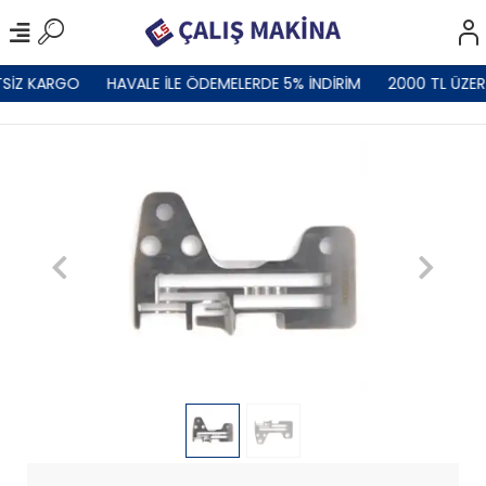
SİZ KARGO
HAVALE İLE ÖDEMELERDE 5% İNDİRİM
2000 TL ÜZER