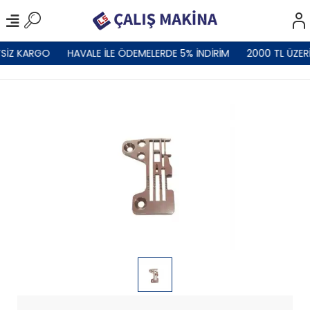
SİZ KARGO
HAVALE İLE ÖDEMELERDE 5% İNDİRİM
2000 TL ÜZER