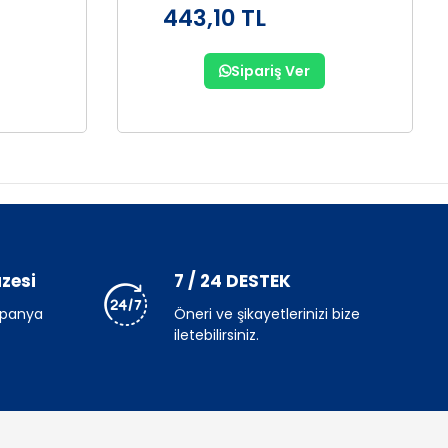
443,10 TL
Sipariş Ver
zesi
7 / 24 DESTEK
mpanya
Öneri ve şikayetlerinizi bize
iletebilirsiniz.