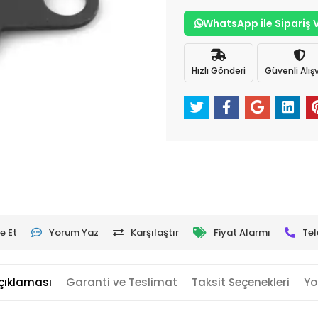
WhatsApp ile Sipariş 
Hızlı Gönderi
Güvenli Alışv
e Et
Yorum Yaz
Karşılaştır
Fiyat Alarmı
Tel
çıklaması
Garanti ve Teslimat
Taksit Seçenekleri
Yo