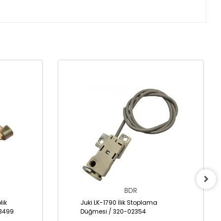
BDR
lik
Juki LK-1790 İlik Stoplama
3499
Düğmesi / 320-02354