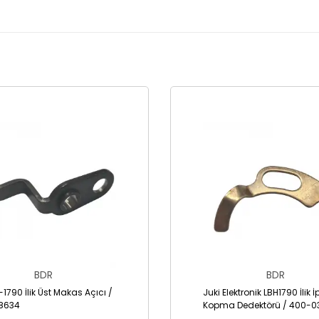
BDR
BDR
-1790 İlik Üst Makas Açıcı /
Juki Elektronik LBH1790 İlik İp
8634
Kopma Dedektörü / 400-0