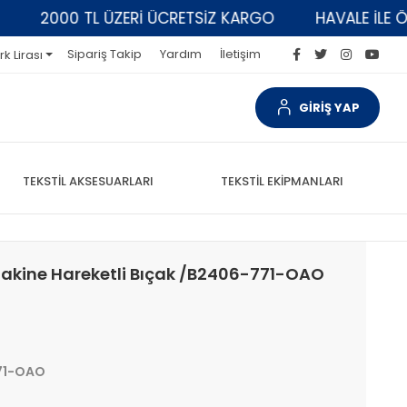
2000 TL ÜZERİ ÜCRETSİZ KARGO
HAVALE İLE ÖDEM
Sipariş Takip
Yardım
İletişim
rk Lirası
GİRİŞ YAP
TEKSTİL AKSESUARLARI
TEKSTİL EKİPMANLARI
k Makine Hareketli Bıçak /B2406-771-OAO
71-OAO