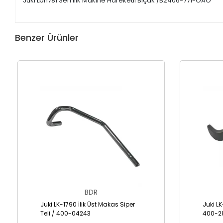
Juki Lbh781 Seri İlik Makine Hareketli Bıçak /B2406-771-OAO
Benzer Ürünler
BDR
Juki LK-1790 İlik Üst Makas Siper
Juki LK
Teli / 400-04243
400-2