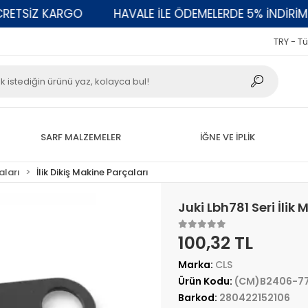
SİZ KARGO
HAVALE İLE ÖDEMELERDE 5% İNDİRİM
TRY - Tü
SARF MALZEMELER
İĞNE VE İPLİK
aları
İlik Dikiş Makine Parçaları
Juki Lbh781 Seri İli
100,32 TL
Marka:
CLS
Ürün Kodu:
(CM)B2406-7
Barkod:
280422152106