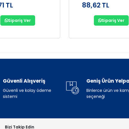
71 TL
88,62 TL
Sipariş Ver
Sipariş Ver
Güvenli Alışveriş
Geniş Ürün Yelpa
Güvenli ve kolay ödeme
Binlerce ürün ve ka
sistemi
seçeneği
Bizi Takip Edin