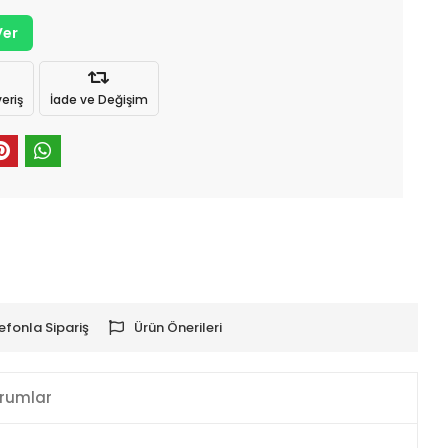
Ver
eriş
İade ve Değişim
efonla Sipariş
Ürün Önerileri
rumlar