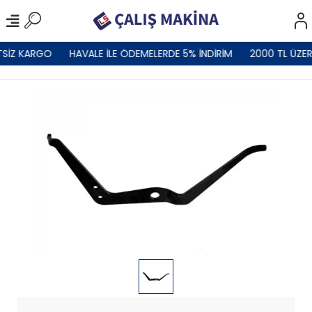
TSİZ KARGO
HAVALE İLE ÖDEMELERDE 5% İNDİRİM
2000 TL ÜZER