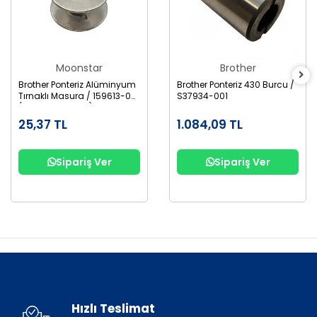
Moonstar
Brother
Brother Ponteriz Alüminyum
Brother Ponteriz 430 Burcu /
Tırnaklı Masura / 159613-001
S37934-001
(B1827-280-000)
25,37 TL
1.084,09 TL
Sipariş Ver
Sipariş Ver
Hızlı Teslimat