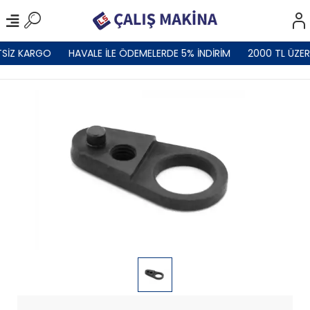
SİZ KARGO
HAVALE İLE ÖDEMELERDE 5% İNDİRİM
2000 TL ÜZER