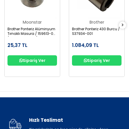
Moonstar
Brother
Brother Ponteriz Alüminyum
Brother Ponteriz 430 Burcu /
Tırnaklı Masura / 159613-001
S37934-001
(B1827-280-000)
25,37 TL
1.084,09 TL
Sipariş Ver
Sipariş Ver
Hızlı Teslimat