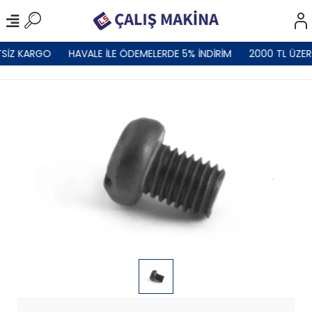
SİZ KARGO
HAVALE İLE ÖDEMELERDE 5% İNDİRİM
2000 TL ÜZER