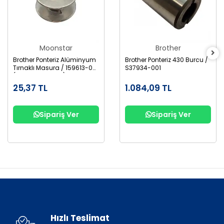
Moonstar
Brother
Brother Ponteriz Alüminyum
Brother Ponteriz 430 Burcu /
Tırnaklı Masura / 159613-001
S37934-001
(B1827-280-000)
25,37 TL
1.084,09 TL
Sipariş Ver
Sipariş Ver
Hızlı Teslimat