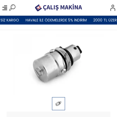
SİZ KARGO
HAVALE İLE ÖDEMELERDE 5% İNDİRİM
2000 TL ÜZER