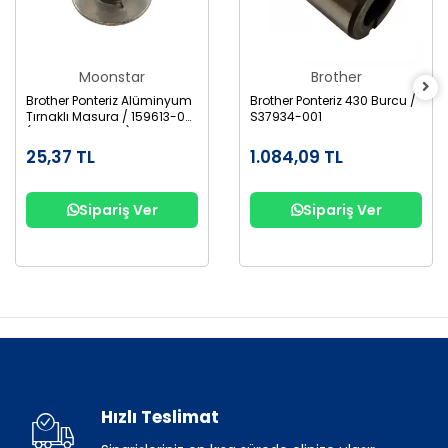
Moonstar
Brother
Brother Ponteriz Alüminyum
Brother Ponteriz 430 Burcu /
Tırnaklı Masura / 159613-001
S37934-001
(B1827-280-000)
25,37 TL
1.084,09 TL
Sipariş Ver
Sipariş Ver
Hızlı Teslimat