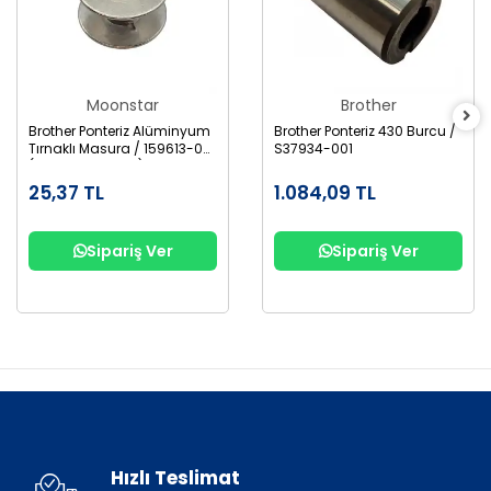
Moonstar
Brother
Brother Ponteriz Alüminyum
Brother Ponteriz 430 Burcu /
Tırnaklı Masura / 159613-001
S37934-001
(B1827-280-000)
25,37 TL
1.084,09 TL
Sipariş Ver
Sipariş Ver
Hızlı Teslimat