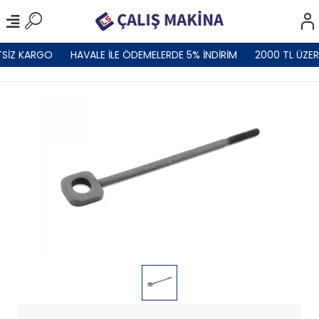
TSİZ KARGO
HAVALE İLE ÖDEMELERDE 5% İNDİRİM
2000 TL ÜZER