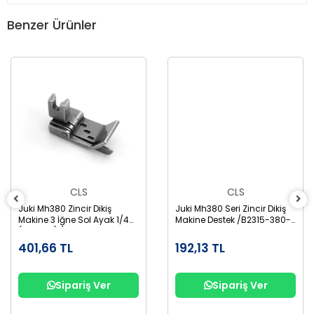
Benzer Ürünler
CLS
CLS
Juki Mh380 Zincir Dikiş
Juki Mh380 Seri Zincir Dikiş
Makine 3 İğne Sol Ayak 1/4
Makine Destek /B2315-380-
(6,3 mm) /MH380-3-Sol
000
401,66 TL
192,13 TL
Sipariş Ver
Sipariş Ver