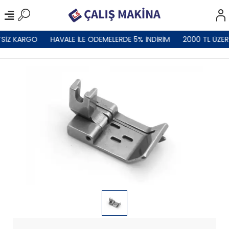
TSİZ KARGO
HAVALE İLE ÖDEMELERDE 5% İNDİRİM
2000 TL ÜZER