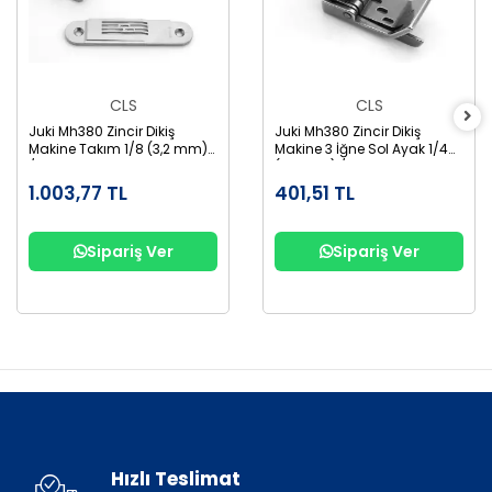
CLS
CLS
Juki Mh380 Zincir Dikiş
Juki Mh380 Zincir Dikiş
Makine Takım 1/8 (3,2 mm)
Makine 3 İğne Sol Ayak 1/4
/MH380
(6,3 mm) /MH380-3-Sol
1.003,77 TL
401,51 TL
Sipariş Ver
Sipariş Ver
Hızlı Teslimat