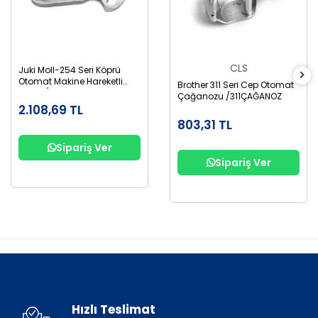
CLS
Juki Moll-254 Seri Köprü
Otomat Makine Hareketli
Brother 311 Seri Cep Otomat
Bıçak /138-81255
Çağanozu /311ÇAĞANOZ
2.108,69 TL
803,31 TL
Sipariş Ver
Sipariş Ver
Hızlı Teslimat