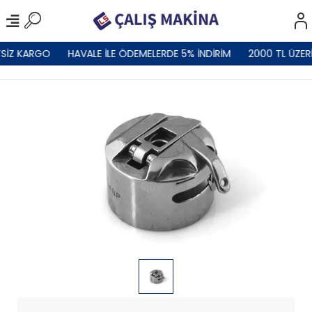
SİZ KARGO
HAVALE İLE ÖDEMELERDE 5% İNDİRİM
2000 TL ÜZER