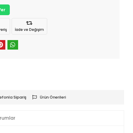
Ver
eriş
İade ve Değişim
efonla Sipariş
Ürün Önerileri
rumlar