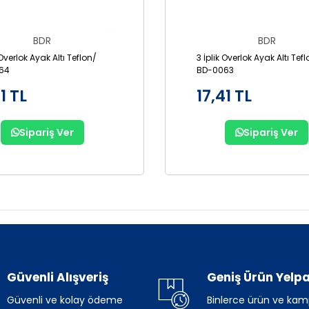
BDR
BDR
 Overlok Ayak Altı Teflon/
3 İplik Overlok Ayak Altı Tef
64
BD-0063
1 TL
17,41 TL
Sipariş Ver
Sipariş Ver
Güvenli Alışveriş
Geniş Ürün Yelpa
Güvenli ve kolay ödeme
Binlerce ürün ve ka