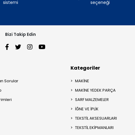
sistemi
seçeneği
Bizi Takip Edin
Kategoriler
an Sorular
MAKİNE
p
MAKİNE YEDEK PARÇA
rimleri
SARF MALZEMELER
İĞNE VE İPLİK
TEKSTİL AKSESUARLARI
TEKSTİL EKİPMANLARI