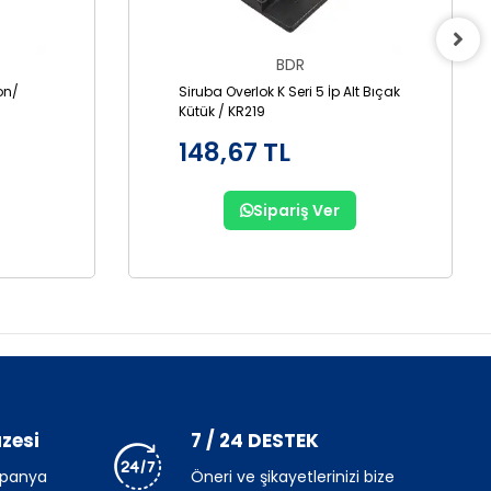
BDR
lon/
Siruba Overlok K Seri 5 İp Alt Bıçak
Kütük / KR219
148,67 TL
Sipariş Ver
zesi
7 / 24 DESTEK
mpanya
Öneri ve şikayetlerinizi bize