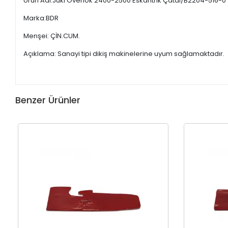
Ürün Adı:Juki Overlok 2400-2500 Eskantrik Çatal/B2204-516-0
Marka:BDR
Menşei: ÇİN.CUM.
Açıklama: Sanayi tipi dikiş makinelerine uyum sağlamaktadır.
Benzer Ürünler