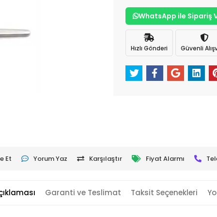
WhatsApp ile Sipariş 
Hızlı Gönderi
Güvenli Alışv
e Et
Yorum Yaz
Karşılaştır
Fiyat Alarmı
Tel
çıklaması
Garanti ve Teslimat
Taksit Seçenekleri
Yo