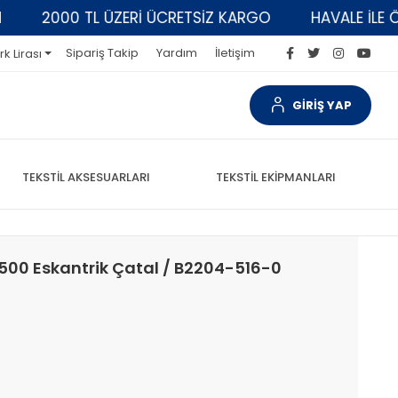
2000 TL ÜZERİ ÜCRETSİZ KARGO
HAVALE İLE ÖDEM
Sipariş Takip
Yardım
İletişim
rk Lirası
GİRİŞ YAP
TEKSTİL AKSESUARLARI
TEKSTİL EKİPMANLARI
500 Eskantrik Çatal / B2204-516-0