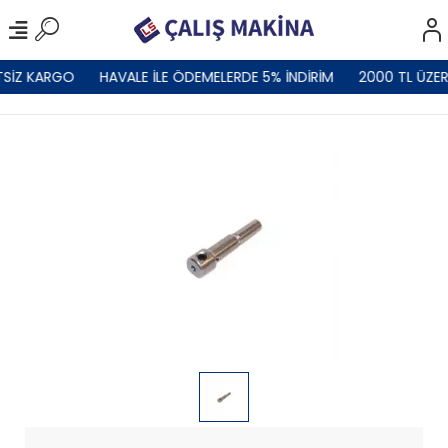
TSİZ KARGO
HAVALE İLE ÖDEMELERDE 5% İNDİRİM
2000 TL ÜZER