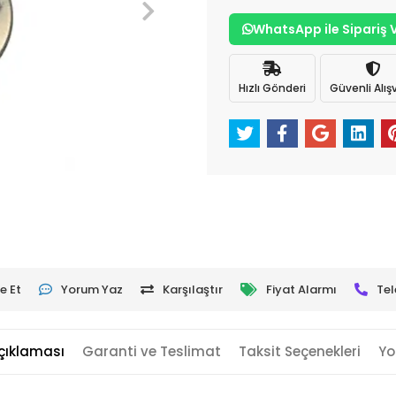
WhatsApp ile Sipariş 
Hızlı Gönderi
Güvenli Alışv
e Et
Yorum Yaz
Karşılaştır
Fiyat Alarmı
Tel
çıklaması
Garanti ve Teslimat
Taksit Seçenekleri
Yo