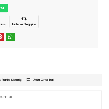
Ver
eriş
İade ve Değişim
efonla Sipariş
Ürün Önerileri
rumlar