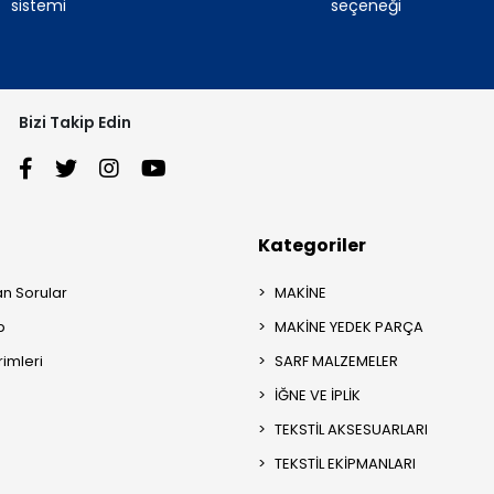
sistemi
seçeneği
Bizi Takip Edin
Kategoriler
an Sorular
MAKİNE
p
MAKİNE YEDEK PARÇA
rimleri
SARF MALZEMELER
İĞNE VE İPLİK
TEKSTİL AKSESUARLARI
TEKSTİL EKİPMANLARI