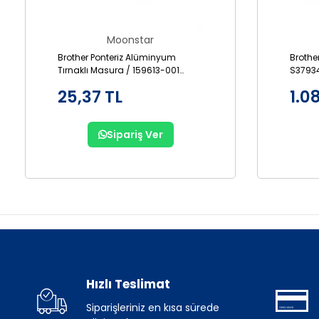
Moonstar
Brother Ponteriz Alüminyum
Brothe
Tırnaklı Masura / 159613-001
S3793
(B1827-280-000)
25,37 TL
1.0
Sipariş Ver
Hızlı Teslimat
Siparişleriniz en kısa sürede