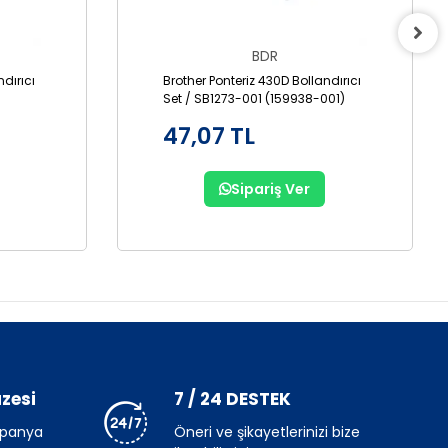
BDR
ndırıcı
Brother Ponteriz 430D Bollandırıcı
Set / SB1273-001 (159938-001)
47,07 TL
Sipariş Ver
zesi
7 / 24 DESTEK
mpanya
Öneri ve şikayetlerinizi bize