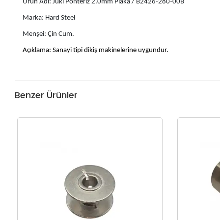
Ürün Adı: Juki Ponteriz 2.0mm Plaka / B2426-280-00B
Marka: Hard Steel
Menşei: Çin Cum.
Açıklama: Sanayi tipi dikiş makinelerine uygundur.
Benzer Ürünler