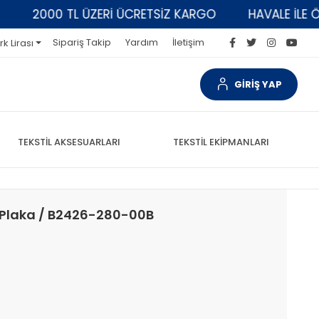
2000 TL ÜZERİ ÜCRETSİZ KARGO
HAVALE İLE ÖDEM
Sipariş Takip
Yardım
İletişim
rk Lirası
GİRİŞ YAP
TEKSTİL AKSESUARLARI
TEKSTİL EKİPMANLARI
 Plaka / B2426-280-00B