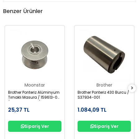
Benzer Ürünler
Moonstar
Brother
Brother Ponteriz Alüminyum
Brother Ponteriz 430 Burcu /
Tırnaklı Masura / 159613-001
S37934-001
(B1827-280-000)
25,37 TL
1.084,09 TL
Sipariş Ver
Sipariş Ver