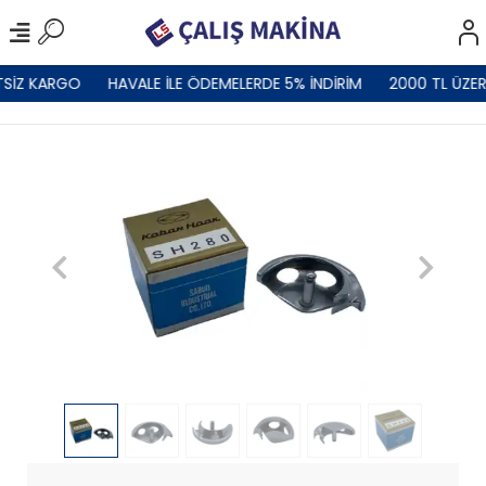
TSİZ KARGO
HAVALE İLE ÖDEMELERDE 5% İNDİRİM
2000 TL ÜZER