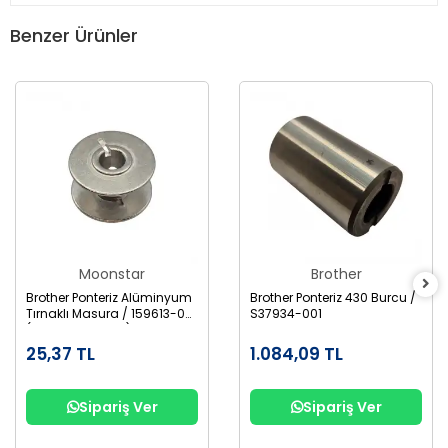
Benzer Ürünler
Moonstar
Brother
Brother Ponteriz Alüminyum
Brother Ponteriz 430 Burcu /
Tırnaklı Masura / 159613-001
S37934-001
(B1827-280-000)
25,37 TL
1.084,09 TL
Sipariş Ver
Sipariş Ver