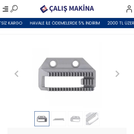
TSİZ KARGO
HAVALE İLE ÖDEMELERDE 5% İNDİRİM
2000 TL ÜZER