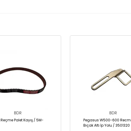
BDR
BDR
 Reçme Palet Kayış / 5M-
Pegasus W500-600 Recme
Bıçak Altı İp Yolu / 3501320