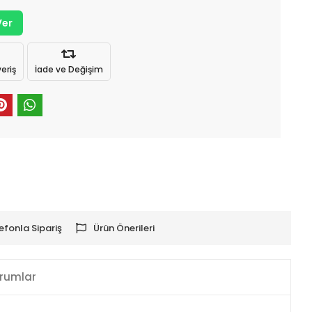
Ver
eriş
İade ve Değişim
efonla Sipariş
Ürün Önerileri
rumlar