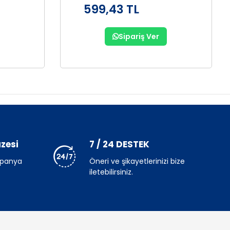
599,43 TL
Sipariş Ver
zesi
7 / 24 DESTEK
mpanya
Öneri ve şikayetlerinizi bize
iletebilirsiniz.