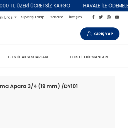
TL ÜZERİ ÜCRETSİZ KARGO
HAVALE İLE ÖDEMELERDE 
Sipariş Takip
Yardım
İletişim
rk Lirası
GİRİŞ YAP
TEKSTİL AKSESUARLARI
TEKSTİL EKİPMANLARI
rma Apara 3/4 (19 mm) /DY101
4