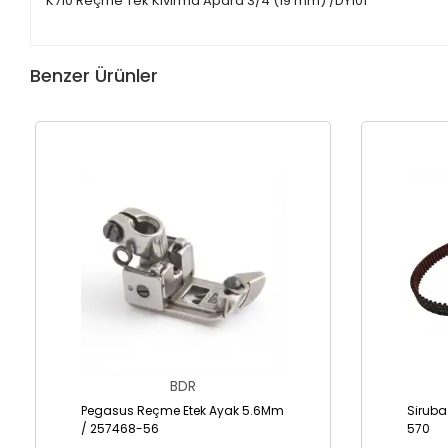
K710 Reçme Tek Kıvırma Apara 3/4 (19 mm) /DY101
Benzer Ürünler
BDR
Pegasus Reçme Etek Ayak 5.6Mm
Siruba
/ 257468-56
570