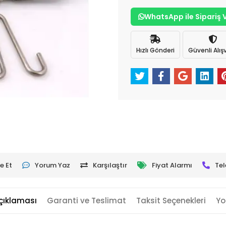
WhatsApp ile Sipariş 
Hızlı Gönderi
Güvenli Alışv
e Et
Yorum Yaz
Karşılaştır
Fiyat Alarmı
Tel
çıklaması
Garanti ve Teslimat
Taksit Seçenekleri
Yo