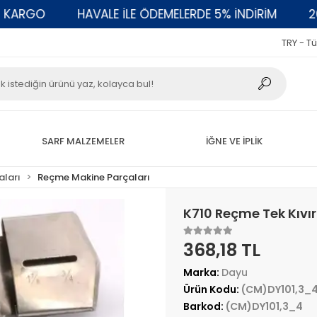
RGO
HAVALE İLE ÖDEMELERDE 5% İNDİRİM
2000 
TRY - Tü
SARF MALZEMELER
İĞNE VE İPLİK
aları
Reçme Makine Parçaları
K710 Reçme Tek Kıvı
368,18 TL
Marka:
Dayu
Ürün Kodu:
(CM)DY101,3_
Barkod:
(CM)DY101,3_4