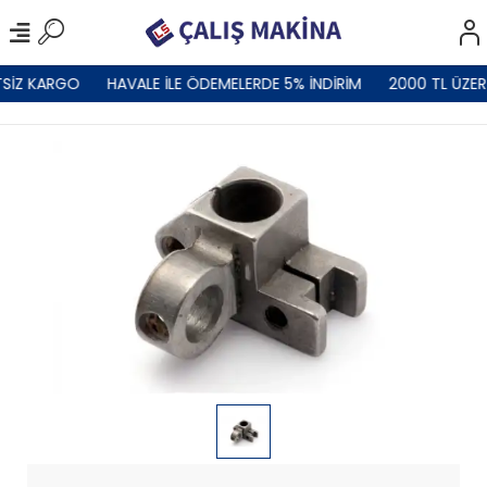
SİZ KARGO
HAVALE İLE ÖDEMELERDE 5% İNDİRİM
2000 TL ÜZER