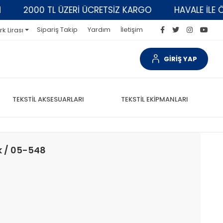
2000 TL ÜZERİ ÜCRETSİZ KARGO
HAVALE İLE ÖDEM
Sipariş Takip
Yardım
İletişim
rk Lirası
GİRİŞ YAP
TEKSTİL AKSESUARLARI
TEKSTİL EKİPMANLARI
k / 05-548