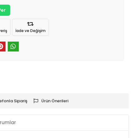
Ver
eriş
İade ve Değişim
efonla Sipariş
Ürün Önerileri
rumlar