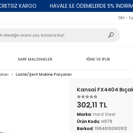
TSİZ KARGO
HAVALE İLE ÖDEMELERDE 5% İNDİRİM
TRY - Tü
SARF MALZEMELER
İĞNE VE İPLİK
aları
Lastik/Şerit Makine Parçaları
Kansai FX4404 Bıça
302,11 TL
Marka:
Hard Steel
Ürün Kodu:
H979
Barkod:
1984610090912