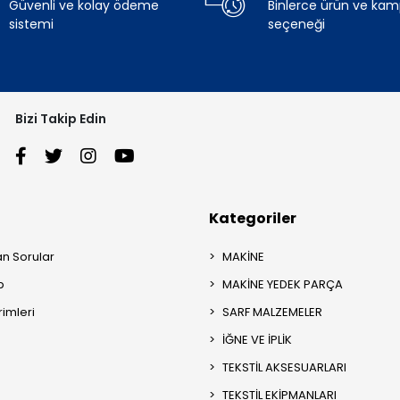
Güvenli ve kolay ödeme
Binlerce ürün ve ka
sistemi
seçeneği
Bizi Takip Edin
Kategoriler
an Sorular
MAKİNE
p
MAKİNE YEDEK PARÇA
rimleri
SARF MALZEMELER
İĞNE VE İPLİK
TEKSTİL AKSESUARLARI
TEKSTİL EKİPMANLARI