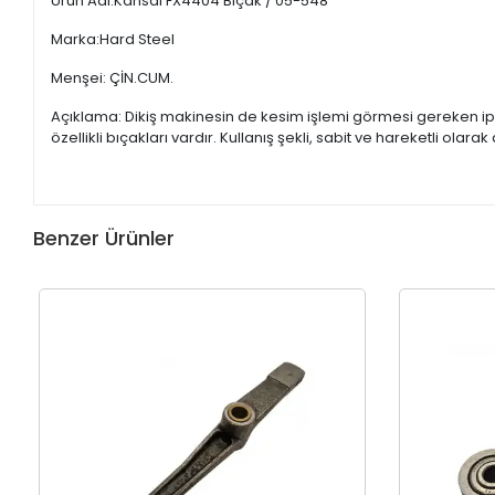
Ürün Adı:Kansai FX4404 Bıçak / 05-548
Marka:Hard Steel
Menşei: ÇİN.CUM.
Açıklama: Dikiş makinesin de kesim işlemi görmesi gereken ipl
özellikli bıçakları vardır. Kullanış şekli, sabit ve hareketli olar
Benzer Ürünler