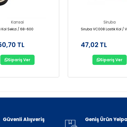
Kansai
Siruba
 Kol Sekizi / 68-600
Siruba VC008 Lastik Kol / 
50,70 TL
47,02 TL
Sipariş Ver
Sipariş Ver
Güvenli Alışveriş
Geniş Ürün Yelpa