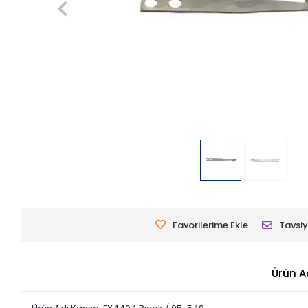
Favorilerime Ekle
Tavsiy
Ürün A