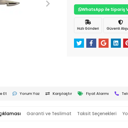
WhatsApp ile Sipariş 
Hızlı Gönderi
Güvenli Alışv
e Et
Yorum Yaz
Karşılaştır
Fiyat Alarmı
Tel
çıklaması
Garanti ve Teslimat
Taksit Seçenekleri
Yo