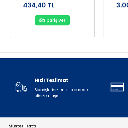
434,40 TL
3.0
Sipariş Ver
Hızlı Teslimat
Siparişleriniz en kısa sürede
elinize ulaşır.
Müşteri Hattı