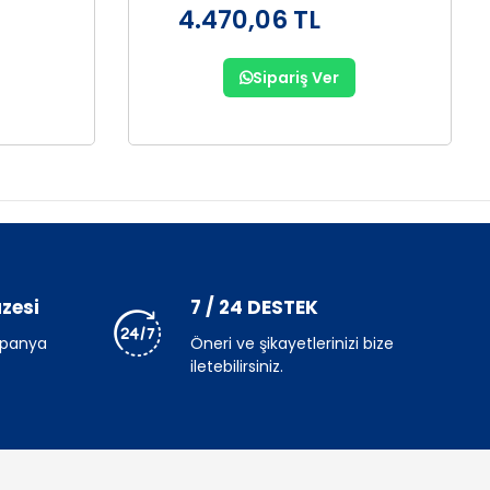
4.470,06 TL
Sipariş Ver
zesi
7 / 24 DESTEK
mpanya
Öneri ve şikayetlerinizi bize
iletebilirsiniz.