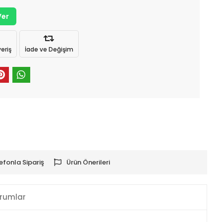
Ver
eriş
İade ve Değişim
efonla Sipariş
Ürün Önerileri
rumlar