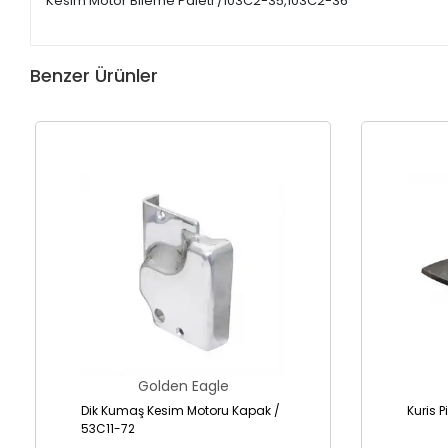
Kesim Motor Bileme Paleti /103C2-35,103C2-36
Benzer Ürünler
Golden Eagle
Dik Kumaş Kesim Motoru Kapak /
Kuris 
53C11-72