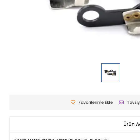
Favorilerime Ekle
Tavsiy
Ürün A