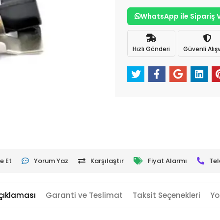
WhatsApp ile Sipariş 
Hızlı Gönderi
Güvenli Alışv
e Et
Yorum Yaz
Karşılaştır
Fiyat Alarmı
Tel
çıklaması
Garanti ve Teslimat
Taksit Seçenekleri
Yo