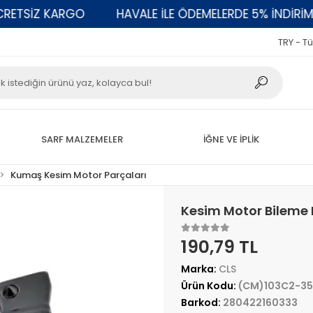
TSİZ KARGO
HAVALE İLE ÖDEMELERDE 5% İNDİRİM
TRY - Tü
SARF MALZEMELER
İĞNE VE İPLİK
Kumaş Kesim Motor Parçaları
Kesim Motor Bileme 
190,79 TL
Marka:
CLS
Ürün Kodu:
(CM)103C2-35
Barkod:
280422160333