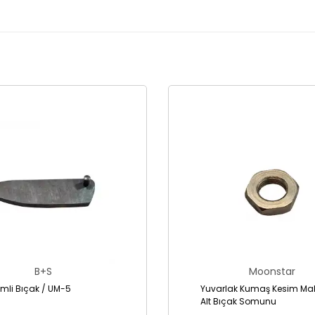
B+S
Moonstar
Pimli Bıçak / UM-5
Yuvarlak Kumaş Kesim Mak
Alt Bıçak Somunu