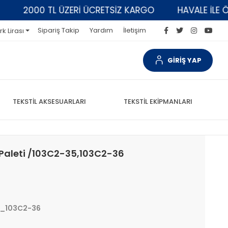
2000 TL ÜZERİ ÜCRETSİZ KARGO
HAVALE İLE ÖDEM
Sipariş Takip
Yardım
İletişim
rk Lirası
GİRİŞ YAP
TEKSTİL AKSESUARLARI
TEKSTİL EKİPMANLARI
Paleti /103C2-35,103C2-36
_103C2-36