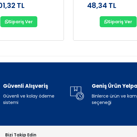
01,32 TL
48,34 TL
Sipariş Ver
Sipariş Ver
Güvenli Alışveriş
Geniş Ürün Yelpa
Güvenli ve kolay ödeme
Binlerce ürün ve ka
sistemi
seçeneği
Bizi Takip Edin