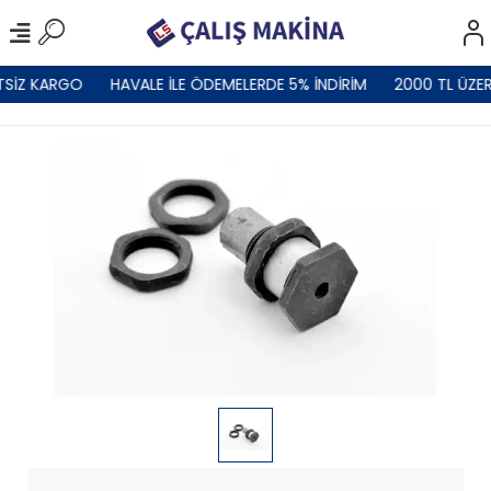
TSİZ KARGO
HAVALE İLE ÖDEMELERDE 5% İNDİRİM
2000 TL ÜZER