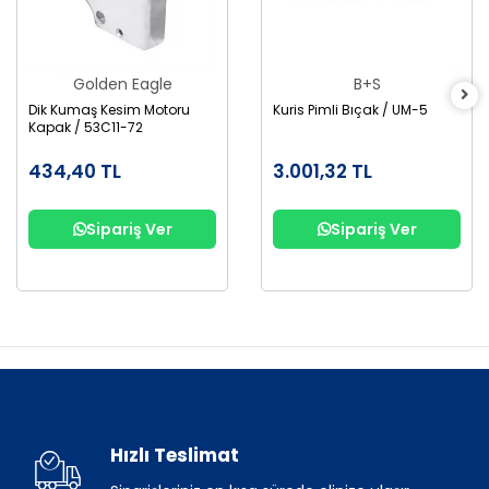
Golden Eagle
B+S
Dik Kumaş Kesim Motoru
Kuris Pimli Bıçak / UM-5
Kapak / 53C11-72
434,40 TL
3.001,32 TL
Sipariş Ver
Sipariş Ver
Hızlı Teslimat