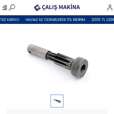
TSİZ KARGO
HAVALE İLE ÖDEMELERDE 5% İNDİRİM
2000 TL ÜZER