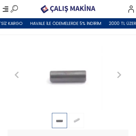
TSİZ KARGO
HAVALE İLE ÖDEMELERDE 5% İNDİRİM
2000 TL ÜZER