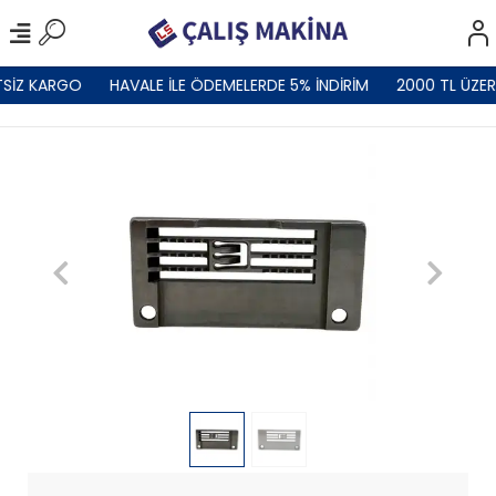
SİZ KARGO
HAVALE İLE ÖDEMELERDE 5% İNDİRİM
2000 TL ÜZER