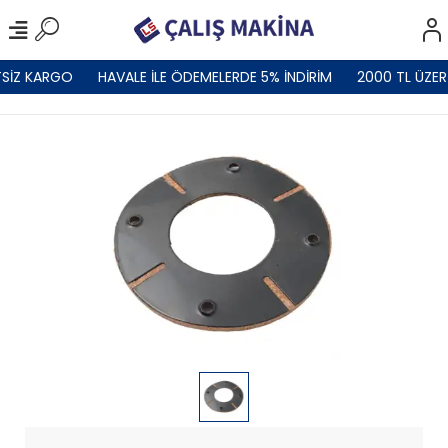
SİZ KARGO
HAVALE İLE ÖDEMELERDE 5% İNDİRİM
2000 TL ÜZER