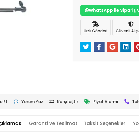
WhatsApp ile Sipariş 
Hızlı Gönderi
Güvenli Alışv
e Et
Yorum Yaz
Karşılaştır
Fiyat Alarmı
Tel
çıklaması
Garanti ve Teslimat
Taksit Seçenekleri
Yo