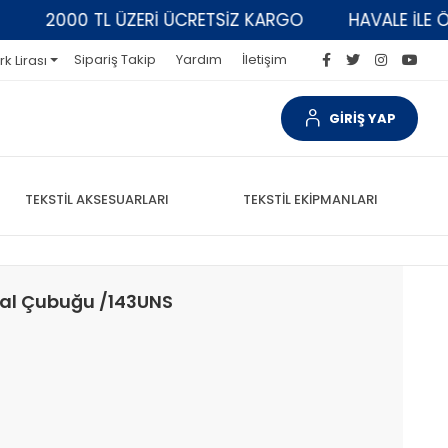
2000 TL ÜZERİ ÜCRETSİZ KARGO
HAVALE İLE ÖDEM
Sipariş Takip
Yardım
İletişim
rk Lirası
GİRİŞ YAP
TEKSTİL AKSESUARLARI
TEKSTİL EKİPMANLARI
dal Çubuğu /143UNS