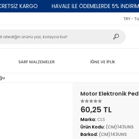
TSİZ KARGO
HAVALE İLE ÖDEMELERDE 5% İNDİRİM
TRY - Tü
SARF MALZEMELER
İĞNE VE İPLİK
ğu
Motor Elektronik Pe
60,25 TL
Marka:
CLS
Ürün Kodu:
(CM)143UNS
Barkod:
(CM)143UNS