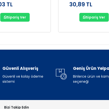
03 TL
30,89 TL
Sipariş Ver
Sipariş Ver
Güvenli Alışveriş
Geniş Ürün Yelpa
Güvenli ve kolay ödeme
Binlerce ürün ve ka
sistemi
seçeneği
Bizi Takip Edin