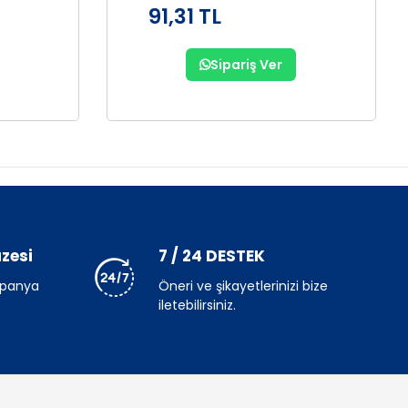
91,31 TL
Sipariş Ver
zesi
7 / 24 DESTEK
mpanya
Öneri ve şikayetlerinizi bize
iletebilirsiniz.