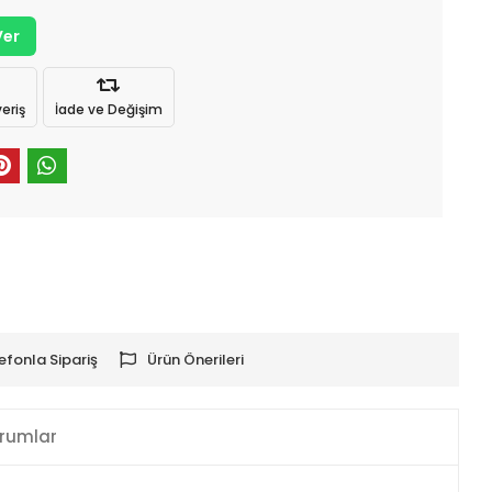
Ver
eriş
İade ve Değişim
efonla Sipariş
Ürün Önerileri
rumlar