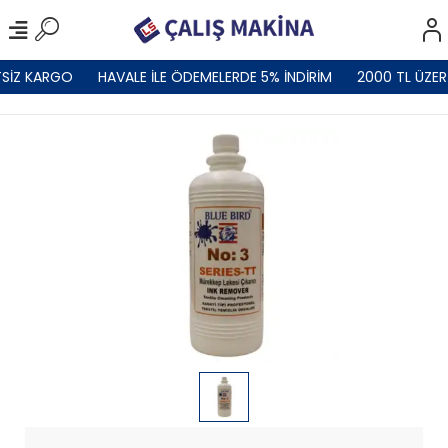
SİZ KARGO
HAVALE İLE ÖDEMELERDE 5% İNDİRİM
2000 TL ÜZER