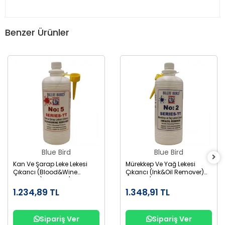
Benzer Ürünler
Blue Bird
Blue Bird
Kan Ve Şarap Leke Lekesi
Mürekkep Ve Yağ Lekesi
Çıkarıcı (Blood&Wine
Çıkarıcı (Ink&Oil Remover)
Remover) No:5 1Lt / BLUE.009
No:2 1Lt / BLUE.006
1.234,89 TL
1.348,91 TL
Sipariş Ver
Sipariş Ver