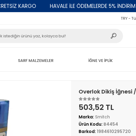
SİZ KARGO
HAVALE İLE ÖDEMELERDE 5% İNDİRİM
TRY - Tü
SARF MALZEMELER
İĞNE VE İPLİK
Overlok Dikiş İğnesi
503,52 TL
Marka:
Smitch
Ürün Kodu:
B4454
Barkod:
1984610295720