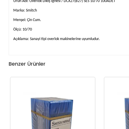
Ürün Adı: Overlok Dikiş İğnesi / DCX27(B27) SES 10/70 100ADET
Marka: Smitch
Menşei: Çin Cum.
Ölçü: 10/70
Açıklama: Sanayi tipi overlok makinelerine uyumludur.
Benzer Ürünler