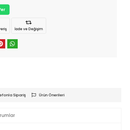
Ver
eriş
İade ve Değişim
efonla Sipariş
Ürün Önerileri
rumlar