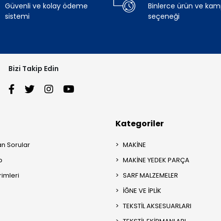
Güvenli ve kolay ödeme
Binlerce ürün ve ka
sistemi
seçeneği
Bizi Takip Edin
Kategoriler
an Sorular
MAKİNE
p
MAKİNE YEDEK PARÇA
rimleri
SARF MALZEMELER
İĞNE VE İPLİK
TEKSTİL AKSESUARLARI