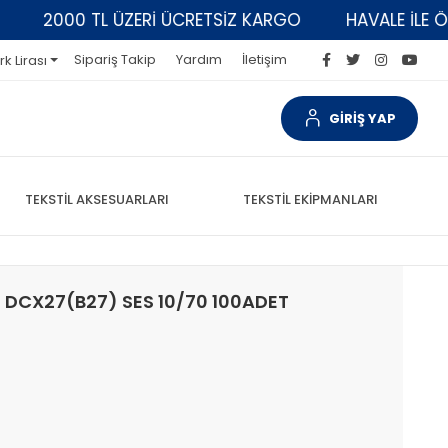
2000 TL ÜZERİ ÜCRETSİZ KARGO
HAVALE İLE ÖDEME
Sipariş Takip
Yardım
İletişim
rk Lirası
GİRİŞ YAP
TEKSTİL AKSESUARLARI
TEKSTİL EKİPMANLARI
 / DCX27(B27) SES 10/70 100ADET