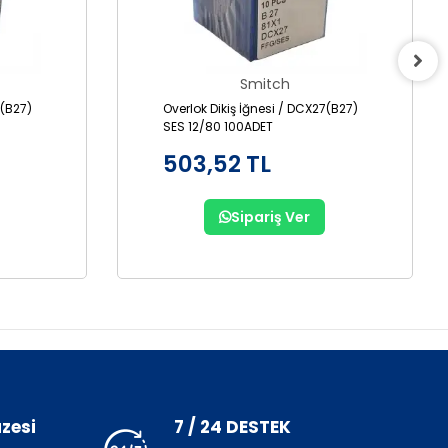
Smitch
7(B27)
Overlok Dikiş İğnesi / DCX27(B27)
SES 12/80 100ADET
503,52 TL
Sipariş Ver
zesi
7 / 24 DESTEK