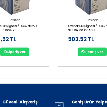
Smitch
Smitch
k Dikiş İğnesi / DCX27(B27)
Overlok Dikiş İğnesi / DCX2
/110 100ADET
SES 16/100 100ADET
,52 TL
503,52 TL
Sipariş Ver
Sipariş Ver
Güvenli Alışveriş
Geniş Ürün Yelpa