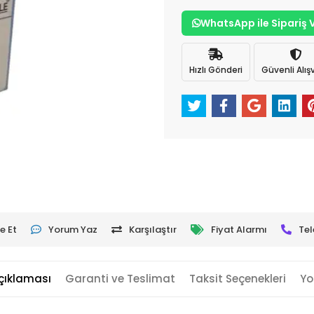
WhatsApp ile Sipariş 
Hızlı Gönderi
Güvenli Alışv
e Et
Yorum Yaz
Karşılaştır
Fiyat Alarmı
Tel
çıklaması
Garanti ve Teslimat
Taksit Seçenekleri
Yo