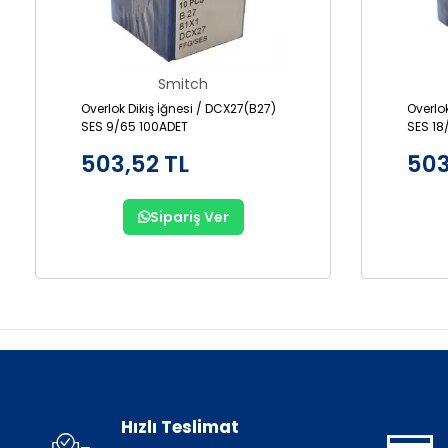
Smitch
Overlok Dikiş İğnesi / DCX27(B27)
Overlo
SES 9/65 100ADET
SES 18
503,52 TL
503
Sipariş Ver
Hızlı Teslimat