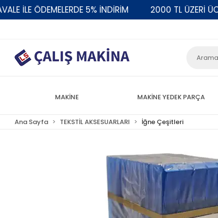
 İLE ÖDEMELERDE 5% İNDİRİM
2000 TL ÜZERİ ÜCRET
MAKİNE
MAKİNE YEDEK PARÇA
Ana Sayfa
TEKSTİL AKSESUARLARI
İğne Çeşitleri