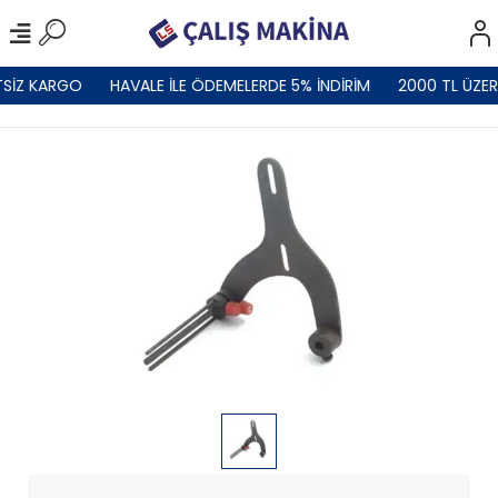
SİZ KARGO
HAVALE İLE ÖDEMELERDE 5% İNDİRİM
2000 TL ÜZER