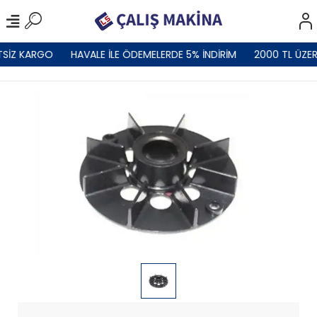
TSİZ KARGO
HAVALE İLE ÖDEMELERDE 5% İNDİRİM
2000 TL ÜZER