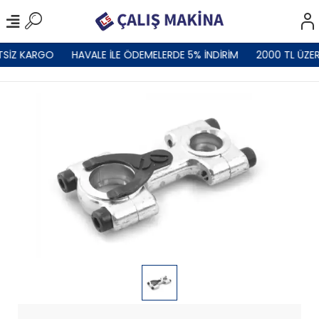
TSİZ KARGO
HAVALE İLE ÖDEMELERDE 5% İNDİRİM
2000 TL ÜZER