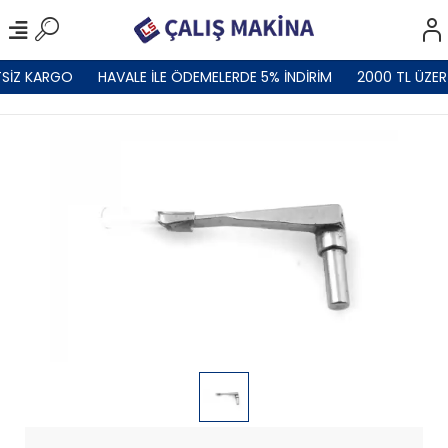
SİZ KARGO
HAVALE İLE ÖDEMELERDE 5% İNDİRİM
2000 TL ÜZER