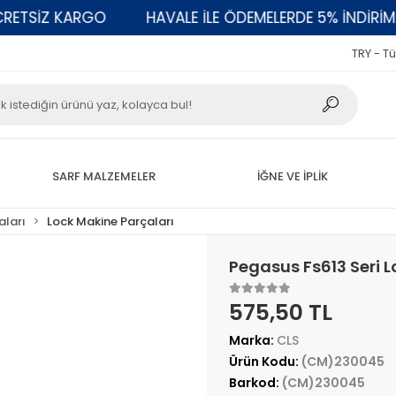
ETSİZ KARGO
HAVALE İLE ÖDEMELERDE 5% İNDİRİM
TRY - Tü
SARF MALZEMELER
İĞNE VE İPLİK
aları
Lock Makine Parçaları
Pegasus Fs613 Seri L
575,50 TL
Marka:
CLS
Ürün Kodu:
(CM)230045
Barkod:
(CM)230045