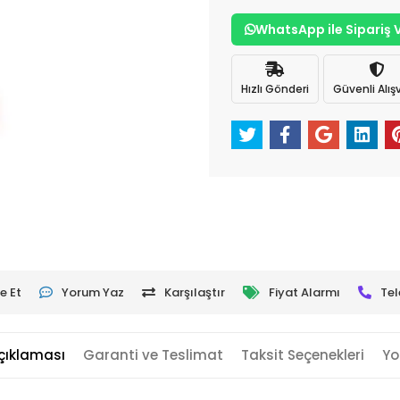
WhatsApp ile Sipariş 
Hızlı Gönderi
Güvenli Alışv
e Et
Yorum Yaz
Karşılaştır
Fiyat Alarmı
Tel
çıklaması
Garanti ve Teslimat
Taksit Seçenekleri
Yo