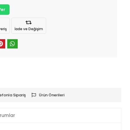
Ver
eriş
İade ve Değişim
efonla Sipariş
Ürün Önerileri
rumlar