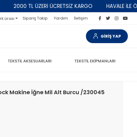
2000 TL ÜZERİ ÜCRETSİZ KARGO
HAVALE İLE ÖDE
Sipariş Takip
Yardım
İletişim
rk Lirası
GİRİŞ YAP
TEKSTİL AKSESUARLARI
TEKSTİL EKİPMANLARI
ock Makine İğne Mil Alt Burcu /230045