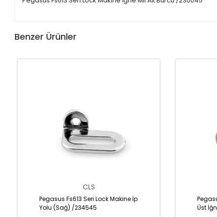
Pegasus Fs613 Seri Lock Makine İğne Mil Alt Burcu /230045
Benzer Ürünler
CLS
Pegasus Fs613 Seri Lock Makine İp
Pegasu
Yolu (Sağ) /234545
Üst İğ