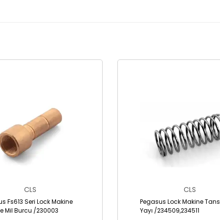
CLS
CLS
s Fs613 Seri Lock Makine
Pegasus Lock Makine Tans
ne Mil Burcu /230003
Yayı /234509,234511