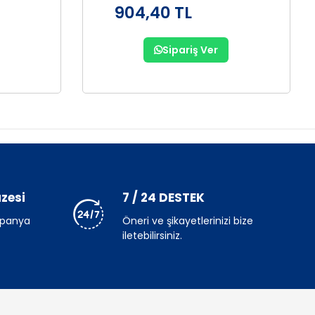
904,40 TL
Sipariş Ver
zesi
7 / 24 DESTEK
mpanya
Öneri ve şikayetlerinizi bize
iletebilirsiniz.