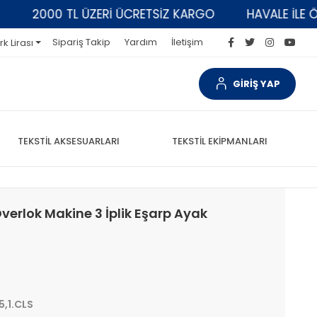
2000 TL ÜZERİ ÜCRETSİZ KARGO
HAVALE İLE ÖDEM
Sipariş Takip
Yardım
İletişim
rk Lirası
GİRİŞ YAP
TEKSTİL AKSESUARLARI
TEKSTİL EKİPMANLARI
verlok Makine 3 İplik Eşarp Ayak
,1.CLS