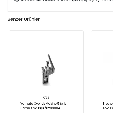
Pegasus M700 Seri Overlok Makine 3 İplik Eşarp Ayak /P152,F5
Benzer Ürünler
CLS
Yamato Overlok Makine 5 İplik
Brothe
Safari Arka Dişli /6209004
Arka Di