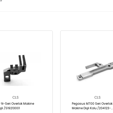
25
CLS
CLS
r N-Seri Overlok Makine
Pegasus M700 Seri Overlok
şli /S19213001
Makine Dişli Kolu /204123-
A1,2041241