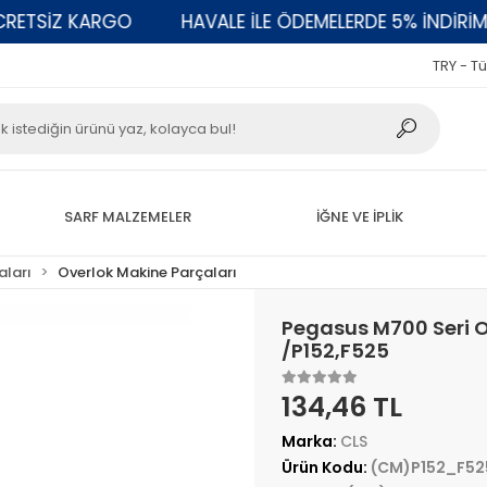
TSİZ KARGO
HAVALE İLE ÖDEMELERDE 5% İNDİRİM
TRY - Tü
SARF MALZEMELER
İĞNE VE İPLİK
aları
Overlok Makine Parçaları
Pegasus M700 Seri O
/P152,F525
134,46 TL
Marka:
CLS
Ürün Kodu:
(CM)P152_F525