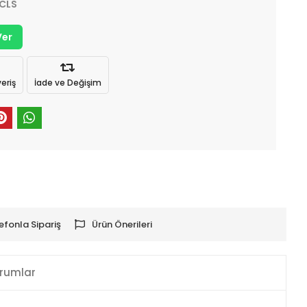
.CLS
Ver
eriş
İade ve Değişim
efonla Sipariş
Ürün Önerileri
rumlar