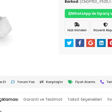
Barkod:
(CM)P152_F525,1
WhatsApp ile Sipariş 
Hızlı Gönderi
Güvenli Alışv
e Et
Yorum Yaz
Karşılaştır
Fiyat Alarmı
Tel
çıklaması
Garanti ve Teslimat
Taksit Seçenekleri
Yo